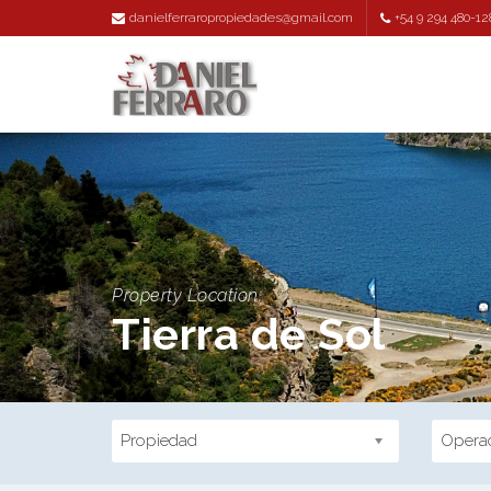
danielferraropropiedades@gmail.com
+54 9 294 480-12
Property Location:
Tierra de Sol
Propiedad
Opera