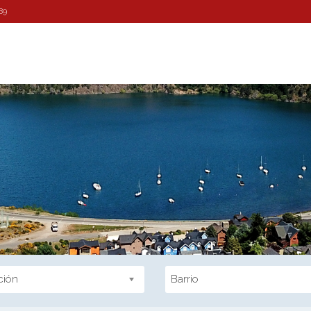
89
ción
Barrio