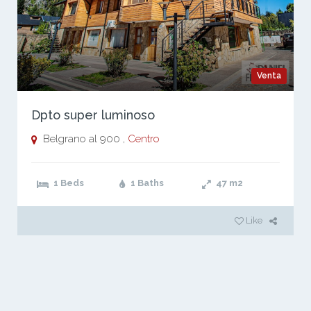
Venta
Dpto super luminoso
Belgrano al 900 ,
Centro
1 Beds
1 Baths
47
m2
Like