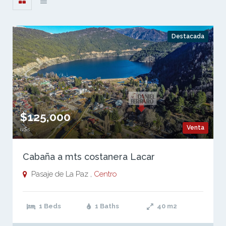
Destacada
$125,000
Venta
u$s
Cabaña a mts costanera Lacar
Pasaje de La Paz ,
Centro
1 Beds
1 Baths
40
m2