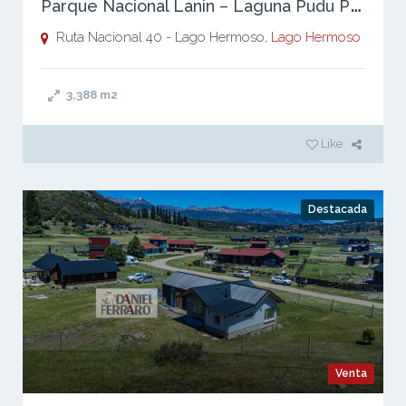
P
arque Nacional Lanin – Laguna Pudu Pudu
Ruta Nacional 40 - Lago Hermoso,
Lago Hermoso
3,388
m2
Like
Destacada
Venta