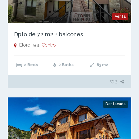
Venta
Dpto de 72 m2 + balcones
Elordi 551,
Centro
2 Beds
2 Baths
83
m2
3
Destacada