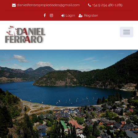
danielferraropropiedades@gmail.com
+54 9 294 480-1289
Login
Register