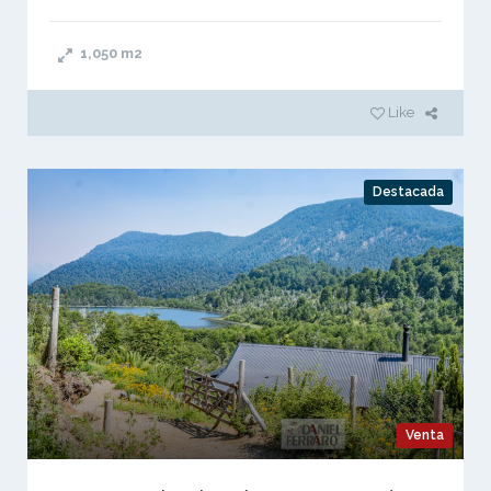
1,050
m2
Like
Destacada
Venta