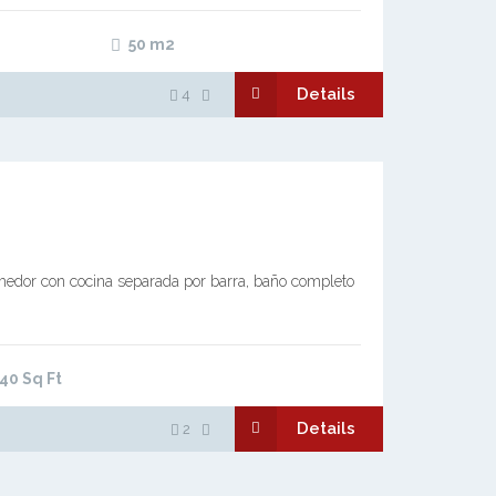
50
m2
Details
4
medor con cocina separada por barra, baño completo
40
Sq Ft
Details
2