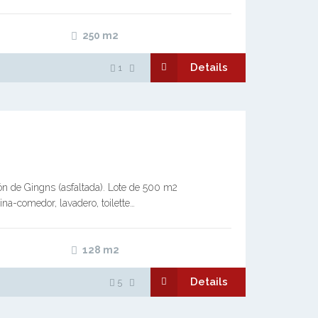
250
m2
Details
1
n de Gingns (asfaltada). Lote de 500 m2
na-comedor, lavadero, toilette…
128
m2
Details
5