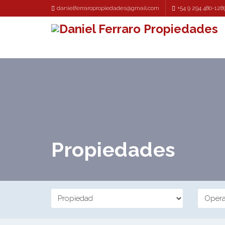
danielferraropropiedades@gmail.com
+54 9 294 480-128
Propiedades