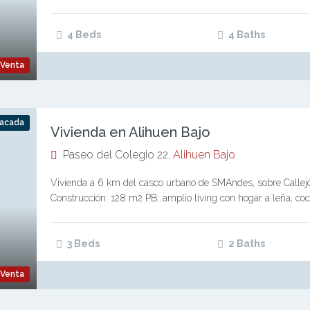
4 Beds
4 Baths
Venta
acada
Vivienda en Alihuen Bajo
Paseo del Colegio 22,
Alihuen Bajo
Vivienda a 6 km del casco urbano de SMAndes, sobre Callejó
Construcción: 128 m2 PB: amplio living con hogar a leña, coci
3 Beds
2 Baths
Venta