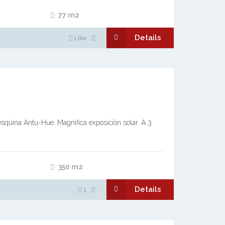
77
m2
Details
Like
squina Antu-Hue. Magnífica exposición solar. A 3
350
m2
Details
1