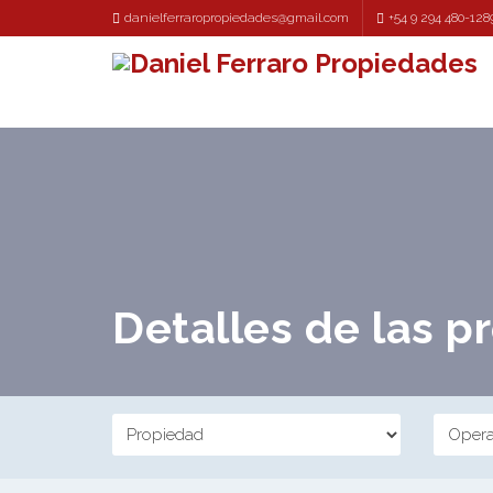
danielferraropropiedades@gmail.com
+54 9 294 480-128
Detalles de las 