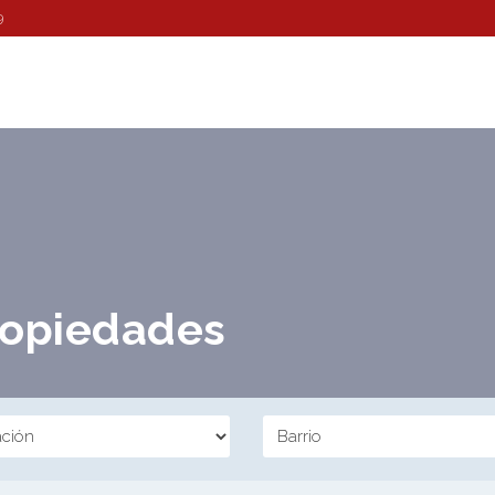
9
propiedades