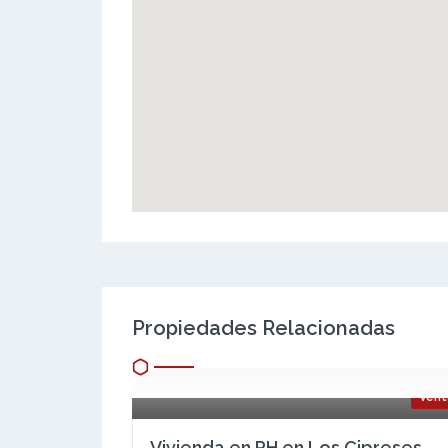
Propiedades Relacionadas
Vent
Vivienda en PH en Los Cipreses