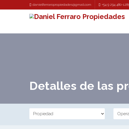
danielferraropropiedades@gmail.com
+54 9 294 480-128
Detalles de las 