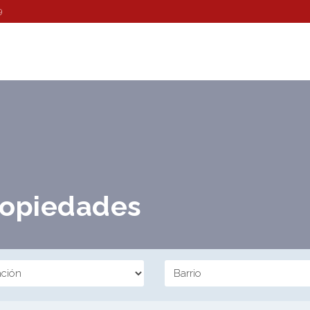
9
propiedades