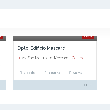
a
Venta
Dpto. Edificio Mascardi
Av. San Martin esq. Mascardi ,
Centro
2 Beds
1 Baths
58
m2
1